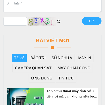
Gửi
BÀI VIẾT MỚI
Tất cả
BẢO TRÌ
SỬA CHỮA
MÁY IN
CAMERA QUAN SÁT
MÁY CHẤM CÔNG
ỨNG DỤNG
TIN TỨC
Top 5 thủ thuật máy tính siêu
tiện lợi mà bạn không nên bỏ
qua