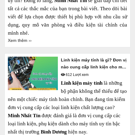
uy tín? Đừng lo lắng,
Minh Nhất Tín
sẽ giải đáp chi tiết
tất cả các thắc mắc của bạn trong bài viết. Theo dõi bài
viết để lựa chọn được thiết bị phù hợp với nhu cầu sử
dụng, quy mô văn phòng và điều kiện tài chính của
mình nhé.
Xem thêm ››
Linh kiện máy tính là gì? Đơn vị
nào cung cấp linh kiện cho máy
tính uy tín?
612 Lượt xem
Linh kiện máy tính
là những
bộ phận không thể thiếu để tạo
nên một chiếc máy tính hoàn chỉnh. Bạn đang tìm kiếm
đơn vị cung cấp các loại linh kiện chất lượng cao?
Minh Nhất Tín
được đánh giá là đơn vị cung cấp các
loại linh kiện, phụ kiện dành cho máy tính uy tín bậc
nhất thị trường
Bình Dương
hiện nay.