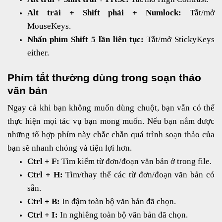
Alt trái + Shift phải + Numlock:
Tắt/mở
MouseKeys.
Nhấn phím Shift 5 lần liên tục:
Tắt/mở StickyKeys
either.
Phím tắt thường dùng trong soạn thảo
văn bản
Ngay cả khi bạn không muốn dùng chuột, bạn vẫn có thể
thực hiện mọi tác vụ bạn mong muốn. Nếu bạn nắm được
những tổ hợp phím này chắc chắn quá trình soạn thảo của
bạn sẽ nhanh chóng và tiện lợi hơn.
Ctrl + F:
Tìm kiếm từ đơn/đoạn văn bản ở trong file.
Ctrl + H:
Tìm/thay thế các từ đơn/đoạn văn bản có
sẵn.
Ctrl + B:
In đậm toàn bộ văn bản đã chọn.
Ctrl + I:
In nghiêng toàn bộ văn bản đã chọn.