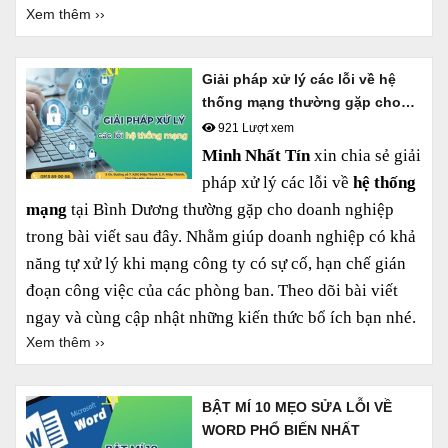
Xem thêm ››
Giải pháp xử lý các lỗi về hệ
thống mạng thường gặp cho
doanh nghiệp
921 Lượt xem
Minh Nhất Tín
xin chia sẻ giải
pháp xử lý các lỗi về
hệ thống
mạng
tại Bình Dương thường gặp cho doanh nghiệp
trong bài viết sau đây. Nhằm giúp doanh nghiệp có khả
năng tự xử lý khi mạng công ty có sự cố, hạn chế gián
đoạn công việc của các phòng ban. Theo dõi bài viết
ngay và cùng cập nhật những kiến thức bổ ích bạn nhé.
Xem thêm ››
BẬT MÍ 10 MẸO SỬA LỖI VỀ
WORD PHỔ BIẾN NHẤT