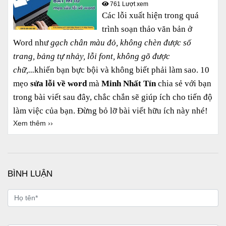
761 Lượt xem
Các lỗi xuất hiện trong quá
trình soạn thảo văn bản ở
Word
như
gạch chân màu đỏ, không chèn được số
trang, bảng tự nhảy, lỗi font, không gõ được
chữ,...
khiến bạn bực bội và không biết phải làm sao. 10
mẹo
sửa lỗi về word
mà
Minh Nhất Tín
chia sẻ với bạn
trong bài viết sau đây, chắc chắn sẽ giúp ích cho tiến độ
làm việc của bạn. Đừng bỏ lỡ bài viết hữu ích này nhé!
Xem thêm ››
BÌNH LUẬN