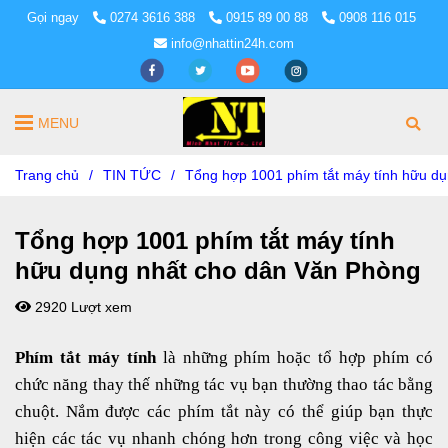
Gọi ngay
0274 3616 388
0915 89 00 88
0908 116 015
info@nhattin24h.com
MENU
Trang chủ
/
TIN TỨC
/
Tổng hợp 1001 phím tắt máy tính hữu d
Tổng hợp 1001 phím tắt máy tính
hữu dụng nhất cho dân Văn Phòng
2920 Lượt xem
Phím tắt máy tính
là những phím hoặc tổ hợp phím có
chức năng thay thế những tác vụ bạn thường thao tác bằng
chuột. Nắm được các phím tắt này có thể giúp bạn thực
hiện các tác vụ nhanh chóng hơn trong công việc và học