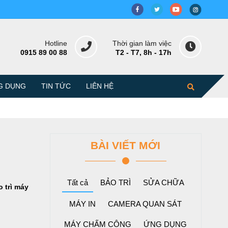
Hotline
Thời gian làm việc
0915 89 00 88
T2 - T7, 8h - 17h
G DỤNG
TIN TỨC
LIÊN HỆ
BÀI VIẾT MỚI
Tất cả
BẢO TRÌ
SỬA CHỮA
 trì máy
MÁY IN
CAMERA QUAN SÁT
MÁY CHẤM CÔNG
ỨNG DỤNG