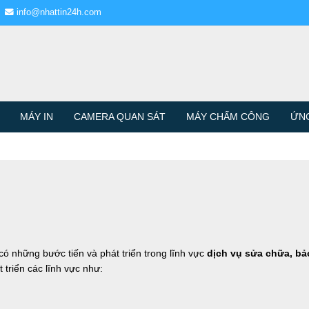
info@nhattin24h.com
MÁY IN
CAMERA QUAN SÁT
MÁY CHẤM CÔNG
ỨN
có những bước tiến và phát triển trong lĩnh vực
dịch vụ
sửa chữa, bảo
 triển các lĩnh vực như: