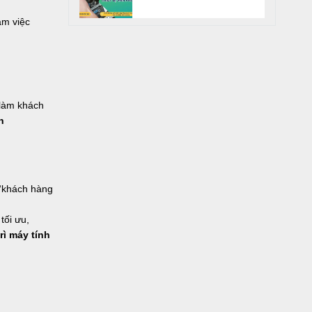
phòng uy tín
àm việc
 làm khách
h
h “khách hàng
tối ưu,
rì máy tính