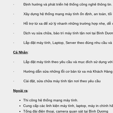
· Định hướng và phát triển hệ thống công nghê thông tin.
· Xây dựng hệ thống mạng máy tính ổn định, an toàn, tối ư
· Hỗ trợ từ xa để xử lý nhanh những trường hợp nhẹ, dễ x
· Dịch vụ sửa chữa, bảo trì máy tính tận nơi tại Bình Dươn
· Lắp đặt máy tính, Laptop, Server theo đúng nhu cầu và c
Cá Nhân
:
· Lắp đặt máy tính theo yêu cầu và mục đích sử dụng với ch
· Hướng dẫn sửa những lỗi cơ bản từ xa mà Khách Hàng 
· Cài đặt, sửa chữa máy tính tận nơi theo yêu cầu
Ngoài ra
:
Thi công hệ thống mạng máy tính.
Cung cấp các linh kiện máy tính, laptop, máy in chính h
Tổng đài điện thoại, camera quan sát tại Bình Dương