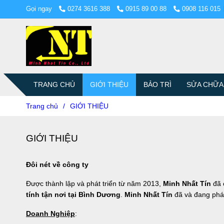
Gọi ngay
0274 3616 388
0915 89 00 88
0908 116 015
TRANG CHỦ
GIỚI THIỆU
BẢO TRÌ
SỬA CHỮA
Trang chủ
/
GIỚI THIỆU
GIỚI THIỆU
Đôi nét về công ty
Được thành lập và phát triển từ năm 2013,
Minh Nhất Tín
đã 
tính tận nơi tại Bình Dương
.
Minh Nhất Tín
đã và đang phát
Doanh Nghiệp
: